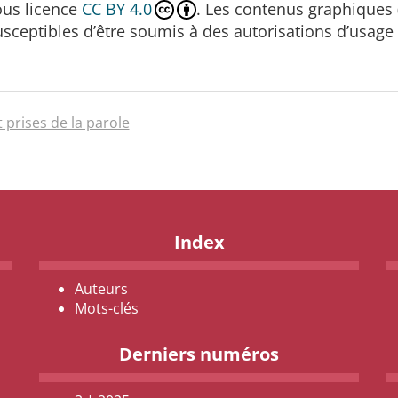
sous licence
CC BY 4.0
. Les contenus graphiques (
susceptibles d’être soumis à des autorisations d’usage
t prises de la parole
Index
Auteurs
Mots-clés
Derniers numéros