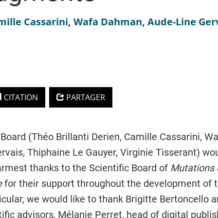
mille
Cassarini
,
Wafa
Dahman
,
Aude-Line
Ger
CITATION
PARTAGER
 Board (Théo Brillanti Derien, Camille Cassarini, 
vais, Thiphaine Le Gauyer, Virginie Tisserant) wou
armest thanks to the Scientific Board of
Mutations 
e
for their support throughout the development of th
ticular, we would like to thank Brigitte Bertoncello
tific advisors, Mélanie Perret, head of digital publi