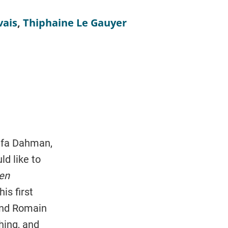
vais
,
Thiphaine Le
Gauyer
Wafa Dahman,
ld like to
en
is first
 and Romain
shing, and