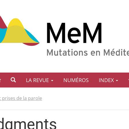
LA REVUE
NUMÉROS
INDEX
t prises de la parole
dgments