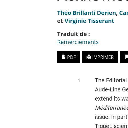
Théo
Brillanti Derien
,
Ca
et
Virginie
Tisserant
Traduit de :
Remerciements
PDF
IMPRIMER
The Editorial
Aude-Line Ger
extend its w
Méditerrané
issue. In par
Tiquet, scien