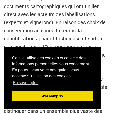
documents cartographiques qui ont un lien
direct avec les acteurs des labellisations
(experts et vignerons). En raison des choix de
conservation au cours du temps, la
quantification apparaît fastidieuse et surtout
peu significative. C’est pourquoi, il s’agira
d’appréhender ces cartes selon une approche
Ce site utilise des cookies et collecte des
qualitative, par théorisation ancrée, afin de
informations personnelles vous concernant.
proposer l’éventail des documents
En poursuivant votre navigation, vous
acceptez l'utilisation des cookies.
cartographiques à différentes échelles et de
En savoir plus
caractériser les constructions de ces identités
vitivinicoles méridionales voire
J'ai compris
méditerranéennes qui cherchent à se
distinguer dans un ensemble plus vaste des