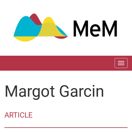
Aller
directement
au
contenu
Togg
navi
Margot
Garcin
ARTICLE