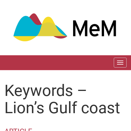
Aller
directement
au
contenu
Togg
navi
Keywords –
Lion’s Gulf coast