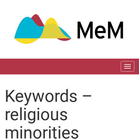
Aller
directement
au
contenu
Togg
navi
Keywords –
religious
minorities