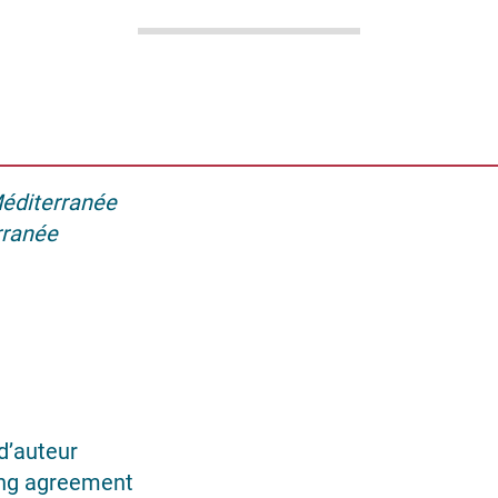
éditerranée
rranée
d’auteur
ing agreement