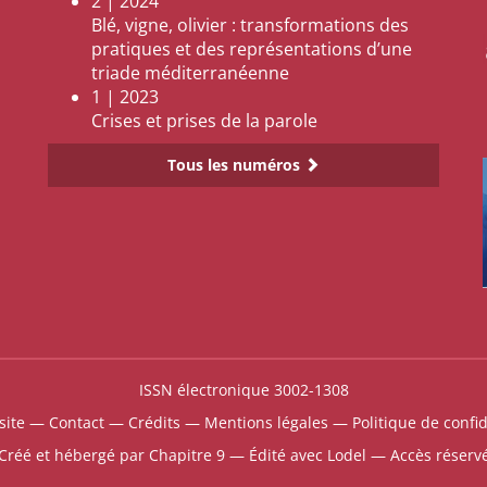
2 | 2024
Blé, vigne, olivier : transformations des
pratiques et des représentations d’une
triade méditerranéenne
1 | 2023
Crises et prises de la parole
Tous les numéros
ISSN électronique 3002-1308
site
—
Contact
—
Crédits
—
Mentions légales
—
Politique de confid
Créé et hébergé par Chapitre 9
—
Édité avec Lodel
—
Accès réserv