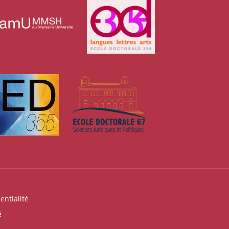
entialité
é