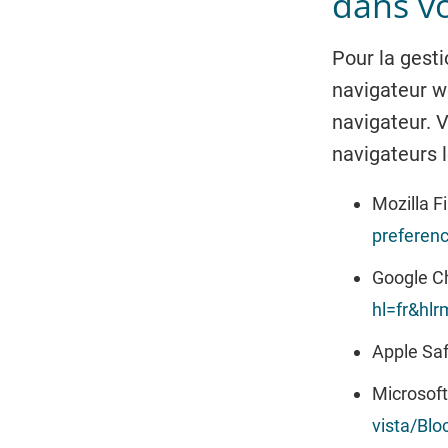
dans vo
Pour la gesti
navigateur we
navigateur. 
navigateurs l
Mozilla Fi
preferen
Google C
hl=fr&hl
Apple Saf
Microsoft
vista/Blo