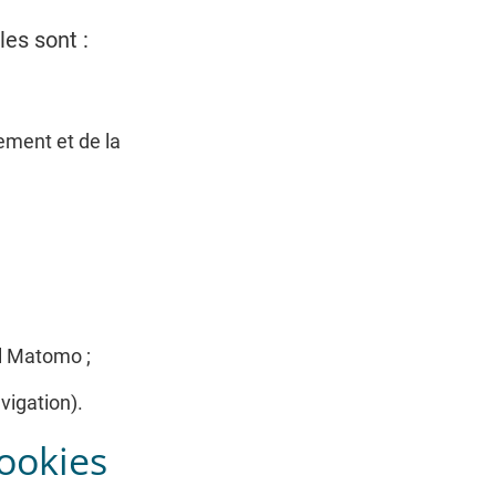
es sont :
ement et de la
el Matomo ;
vigation).
ookies