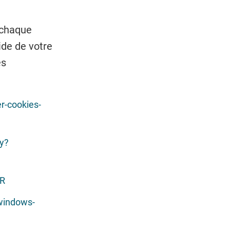
e chaque
ide de votre
es
er-cookies-
y?
FR
windows-