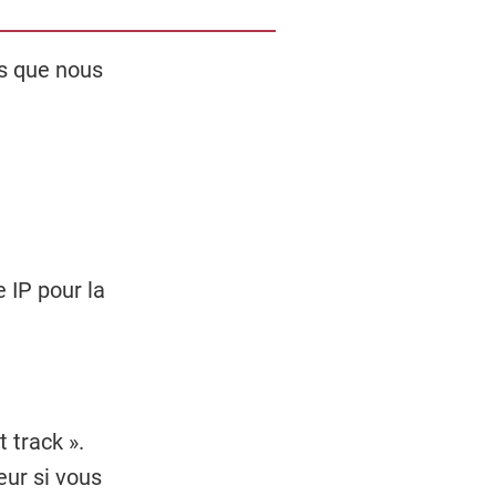
s que nous
 IP pour la
 track ».
eur si vous