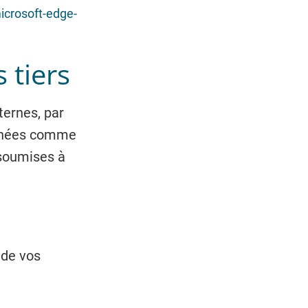
icrosoft-edge-
 tiers
ternes, par
onnées comme
t soumises à
 de vos