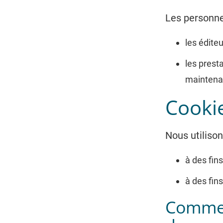
Les personne
les éditeu
les pres
maintenan
Cooki
Nous utilison
à des fin
à des fin
Commen